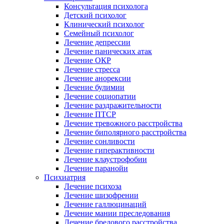
Консультация психолога
Детский психолог
Клинический психолог
Семейный психолог
Лечение депрессии
Лечение панических атак
Лечение ОКР
Лечение стресса
Лечение анорексии
Лечение булимии
Лечение социопатии
Лечение раздражительности
Лечение ПТСР
Лечение тревожного расстройства
Лечение биполярного расстройства
Лечение сонливости
Лечение гиперактивности
Лечение клаустрофобии
Лечение паранойи
Психиатрия
Лечение психоза
Лечение шизофрении
Лечение галлюцинаций
Лечение мании преследования
Лечение бредового расстройства