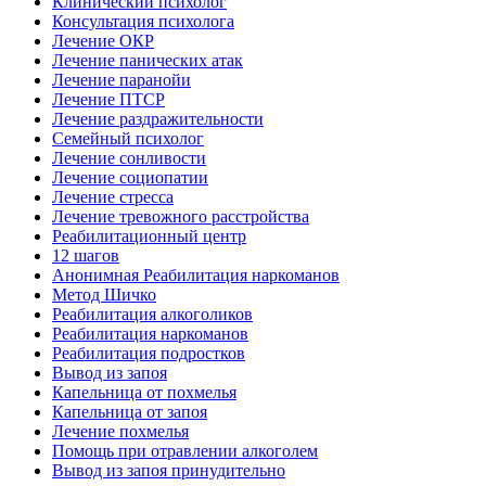
Клинический психолог
Консультация психолога
Лечение ОКР
Лечение панических атак
Лечение паранойи
Лечение ПТСР
Лечение раздражительности
Семейный психолог
Лечение сонливости
Лечение социопатии
Лечение стресса
Лечение тревожного расстройства
Реабилитационный центр
12 шагов
Анонимная Реабилитация наркоманов
Метод Шичко
Реабилитация алкоголиков
Реабилитация наркоманов
Реабилитация подростков
Вывод из запоя
Капельница от похмелья
Капельница от запоя
Лечение похмелья
Помощь при отравлении алкоголем
Вывод из запоя принудительно