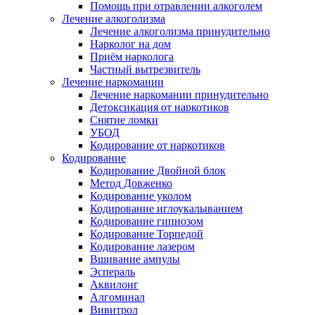
Помощь при отравлении алкоголем
Лечение алкоголизма
Лечение алкоголизма принудительно
Нарколог на дом
Приём нарколога
Частный вытрезвитель
Лечение наркомании
Лечение наркомании принудительно
Детоксикация от наркотиков
Снятие ломки
УБОД
Кодирование от наркотиков
Кодирование
Кодирование Двойной блок
Метод Довженко
Кодирование уколом
Кодирование иглоукалыванием
Кодирование гипнозом
Кодирование Торпедой
Кодирование лазером
Вшивание ампулы
Эспераль
Аквилонг
Алгоминал
Вивитрол