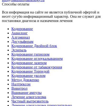
Способы оплаты
Вся информация на сайте не является публичной офертой и
несет сугубо информационный характер. Она не служит для
постановки диагноза и назначения лечения
Кодирование
Аквилонг
Алгоминал
Дисульфирам
Кодирование Двойной блок
Эспераль
Кодирование гипнозом
Кодирование иглоукалыванием
Кодирование лазером
Кодирование от табакокурения
Кодирование Торпедой
Кодирование уколом
Метод Довженко
Налтрексон
Вивитрол
Вшивание ампулы
Лечение алкоголизма
Частный вытрезвитель
Лечение алкоголизма принудительно