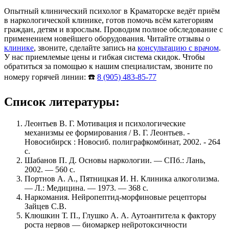
Опытный клинический психолог в Краматорске ведёт приём
в наркологической клинике, готов помочь всём категориям
граждан, детям и взрослым. Проводим полное обследование с
применением новейшего оборудования. Читайте отзывы о
клинике
, звоните, сделайте запись на
консультацию с врачом
.
У нас приемлемые цены и гибкая система скидок. Чтобы
обратиться за помощью к нашим специалистам, звоните по
номеру горячей линии: ☎️
8 (905) 483-85-77
Список литературы:
Леонтьев В. Г. Мотивация и психологические
механизмы ее формирования / В. Г. Леонтьев. -
Новосибирск : Новосиб. полиграфкомбинат, 2002. - 264
с.
Шабанов П. Д. Основы наркологии. — СПб.: Лань,
2002. — 560 с.
Портнов А. А., Пятницкая И. Н. Клиника алкоголизма.
— Л.: Медицина. — 1973. — 368 с.
Наркомания. Нейропептид-морфиновые рецепторы
Зайцев С.В.
Клюшкин Т. П., Глушко А. А. Аутоантитела к фактору
роста нервов — биомаркер нейротоксичности