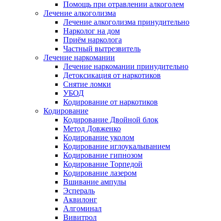
Помощь при отравлении алкоголем
Лечение алкоголизма
Лечение алкоголизма принудительно
Нарколог на дом
Приём нарколога
Частный вытрезвитель
Лечение наркомании
Лечение наркомании принудительно
Детоксикация от наркотиков
Снятие ломки
УБОД
Кодирование от наркотиков
Кодирование
Кодирование Двойной блок
Метод Довженко
Кодирование уколом
Кодирование иглоукалыванием
Кодирование гипнозом
Кодирование Торпедой
Кодирование лазером
Вшивание ампулы
Эспераль
Аквилонг
Алгоминал
Вивитрол