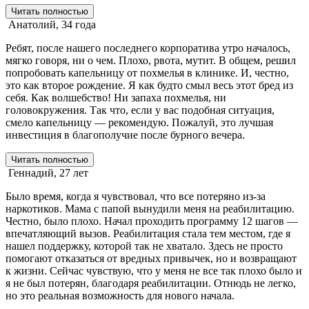
Читать полностью
Анатолий, 34 года
Ребят, после нашего последнего корпоратива утро началось,
мягко говоря, ни о чем. Плохо, рвота, мутит. В общем, решил
попробовать капельницу от похмелья в клинике. И, честно,
это как второе рождение. Я как будто смыл весь этот бред из
себя. Как волшебство! Ни запаха похмелья, ни
головокружения. Так что, если у вас подобная ситуация,
смело капельницу — рекомендую. Пожалуй, это лучшая
инвестиция в благополучие после бурного вечера.
Читать полностью
Геннадий, 27 лет
Было время, когда я чувствовал, что все потеряно из-за
наркотиков. Мама с папой вынудили меня на реабилитацию.
Честно, было плохо. Начал проходить программу 12 шагов —
впечатляющий вызов. Реабилитация стала тем местом, где я
нашел поддержку, которой так не хватало. Здесь не просто
помогают отказаться от вредных привычек, но и возвращают
к жизни. Сейчас чувствую, что у меня не все так плохо было и
я не был потерян, благодаря реабилитации. Отнюдь не легко,
но это реальная возможность для нового начала.