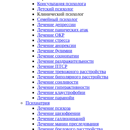
Консультация психолога
Детский психолог
Клинический психолог
Семейный психолог
Лечение депрессии
Лечение панических атак
Лечение ОКР
Лечение стресса
Лечение анорексии
Лечение булимии
Лечение социопатии
Лечение раздражительности
Лечение ПТСР
Лечение тревожного расстройства
Лечение биполярного расстройства
Лечение сонливости
Лечение гиперактивности
Лечение клаустрофобии
Лечение паранойи
Психиатрия
Лечение психоза
Лечение шизофрении
Лечение галлюцинаций
Лечение мании преследования
Лечение бредового расстройства