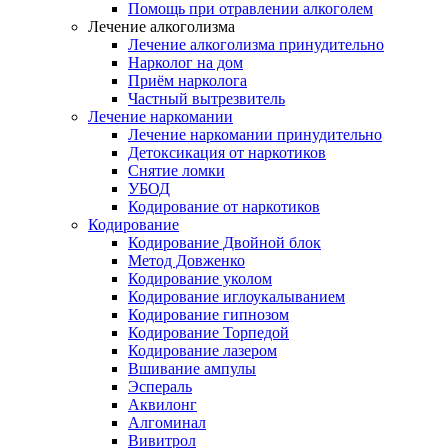
Помощь при отравлении алкоголем
Лечение алкоголизма
Лечение алкоголизма принудительно
Нарколог на дом
Приём нарколога
Частный вытрезвитель
Лечение наркомании
Лечение наркомании принудительно
Детоксикация от наркотиков
Снятие ломки
УБОД
Кодирование от наркотиков
Кодирование
Кодирование Двойной блок
Метод Довженко
Кодирование уколом
Кодирование иглоукалыванием
Кодирование гипнозом
Кодирование Торпедой
Кодирование лазером
Вшивание ампулы
Эспераль
Аквилонг
Алгоминал
Вивитрол