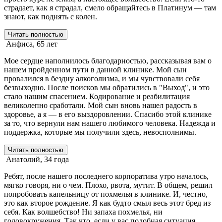
страдает, как я страдал, смело обращайтесь в Платинум — там
знают, как поднять с колен.
Читать полностью
Анфиса, 65 лет
Мое сердце наполнилось благодарностью, рассказывая вам о
нашем пройденном пути в данной клинике. Мой сын
провалился в бездну алкоголизма, и мы чувствовали себя
безвыходно. После поисков мы обратились в "Выход", и это
стало нашим спасением. Кодирование и реабилитация
великолепно сработали. Мой сын вновь нашел радость в
здоровье, а я — в его выздоровлении. Спасибо этой клинике
за то, что вернули нам нашего любимого человека. Надежда и
поддержка, которые мы получили здесь, невосполнимы.
Читать полностью
Анатолий, 34 года
Ребят, после нашего последнего корпоратива утро началось,
мягко говоря, ни о чем. Плохо, рвота, мутит. В общем, решил
попробовать капельницу от похмелья в клинике. И, честно,
это как второе рождение. Я как будто смыл весь этот бред из
себя. Как волшебство! Ни запаха похмелья, ни
головокружения. Так что, если у вас подобная ситуация,