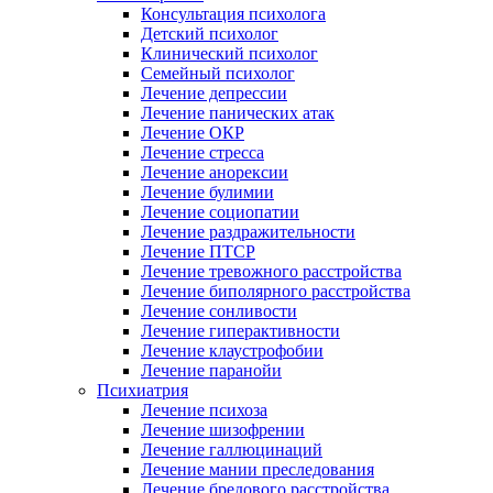
Консультация психолога
Детский психолог
Клинический психолог
Семейный психолог
Лечение депрессии
Лечение панических атак
Лечение ОКР
Лечение стресса
Лечение анорексии
Лечение булимии
Лечение социопатии
Лечение раздражительности
Лечение ПТСР
Лечение тревожного расстройства
Лечение биполярного расстройства
Лечение сонливости
Лечение гиперактивности
Лечение клаустрофобии
Лечение паранойи
Психиатрия
Лечение психоза
Лечение шизофрении
Лечение галлюцинаций
Лечение мании преследования
Лечение бредового расстройства