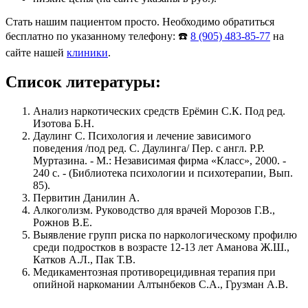
Стать нашим пациентом просто. Необходимо обратиться
бесплатно по указанному телефону: ☎️
8 (905) 483-85-77
на
сайте нашей
клиники
.
Список литературы:
Анализ наркотических средств Ерёмин С.К. Под ред.
Изотова Б.Н.
Даулинг С. Психология и лечение зависимого
поведения /под ред. С. Даулинга/ Пер. с англ. Р.Р.
Муртазина. - М.: Независимая фирма «Класс», 2000. -
240 с. - (Библиотека психологии и психотерапии, Вып.
85).
Первитин Данилин А.
Алкоголизм. Руководство для врачей Морозов Г.В.,
Рожнов В.Е.
Выявление групп риска по наркологическому профилю
среди подростков в возрасте 12-13 лет Аманова Ж.Ш.,
Катков А.Л., Пак Т.В.
Медикаментозная противорецидивная терапия при
опийной наркомании Алтынбеков С.А., Грузман А.В.