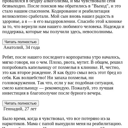
провалился в бездну алкоголизма, и мы чувствовали себя
безвыходно. После поисков мы обратились в "Выход", и это
стало нашим спасением. Кодирование и реабилитация
великолепно сработали. Мой сын вновь нашел радость в
здоровье, а я — в его выздоровлении. Спасибо этой клинике
за то, что вернули нам нашего любимого человека. Надежда и
поддержка, которые мы получили здесь, невосполнимы.
Читать полностью
Анатолий, 34 года
Ребят, после нашего последнего корпоратива утро началось,
мягко говоря, ни о чем. Плохо, рвота, мутит. В общем, решил
попробовать капельницу от похмелья в клинике. И, честно,
это как второе рождение. Я как будто смыл весь этот бред из
себя. Как волшебство! Ни запаха похмелья, ни
головокружения. Так что, если у вас подобная ситуация,
смело капельницу — рекомендую. Пожалуй, это лучшая
инвестиция в благополучие после бурного вечера.
Читать полностью
Геннадий, 27 лет
Было время, когда я чувствовал, что все потеряно из-за
наркотиков. Мама с папой вынудили меня на реабилитацию.