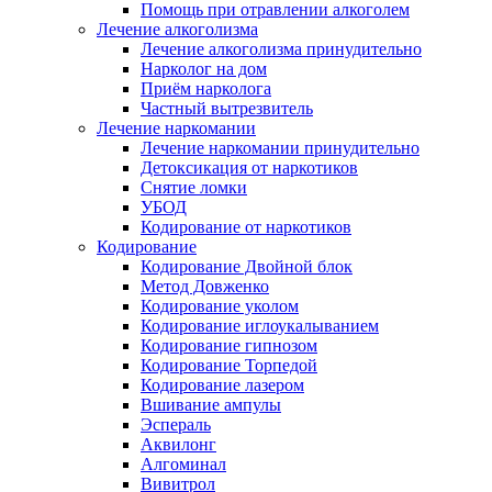
Помощь при отравлении алкоголем
Лечение алкоголизма
Лечение алкоголизма принудительно
Нарколог на дом
Приём нарколога
Частный вытрезвитель
Лечение наркомании
Лечение наркомании принудительно
Детоксикация от наркотиков
Снятие ломки
УБОД
Кодирование от наркотиков
Кодирование
Кодирование Двойной блок
Метод Довженко
Кодирование уколом
Кодирование иглоукалыванием
Кодирование гипнозом
Кодирование Торпедой
Кодирование лазером
Вшивание ампулы
Эспераль
Аквилонг
Алгоминал
Вивитрол