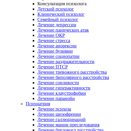
Консультация психолога
Детский психолог
Клинический психолог
Семейный психолог
Лечение депрессии
Лечение панических атак
Лечение ОКР
Лечение стресса
Лечение анорексии
Лечение булимии
Лечение социопатии
Лечение раздражительности
Лечение ПТСР
Лечение тревожного расстройства
Лечение биполярного расстройства
Лечение сонливости
Лечение гиперактивности
Лечение клаустрофобии
Лечение паранойи
Психиатрия
Лечение психоза
Лечение шизофрении
Лечение галлюцинаций
Лечение мании преследования
Лечение бредового расстройства